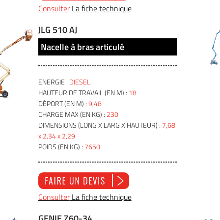
Consulter
La fiche technique
JLG 510 AJ
Nacelle à bras articulé
ENERGIE :
DIESEL
HAUTEUR DE TRAVAIL (EN M) :
18
DÉPORT (EN M) :
9,48
CHARGE MAX (EN KG) :
230
DIMENSIONS (LONG X LARG X HAUTEUR) :
7,68
x 2,34 x 2,29
POIDS (EN KG) :
7650
Consulter
La fiche technique
GENIE Z60-34