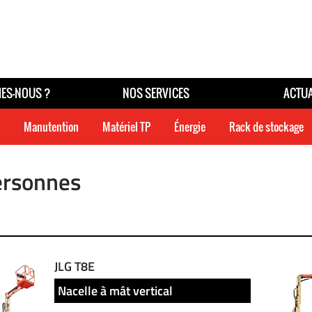
ES-NOUS ?
NOS SERVICES
ACTUA
Manutention
Matériel TP
Énergie
Rack de stockage
ersonnes
JLG T8E
Nacelle à mât vertical