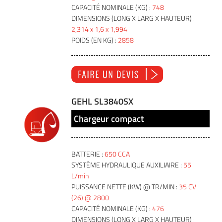
CAPACITÉ NOMINALE (KG) :
748
DIMENSIONS (LONG X LARG X HAUTEUR) :
2,314 x 1,6 x 1,994
POIDS (EN KG) :
2858
GEHL SL3840SX
Chargeur compact
BATTERIE :
650 CCA
SYSTÈME HYDRAULIQUE AUXILIAIRE :
55
L/min
PUISSANCE NETTE (KW) @ TR/MIN :
35 CV
(26) @ 2800
CAPACITÉ NOMINALE (KG) :
476
DIMENSIONS (LONG X LARG X HAUTEUR) :