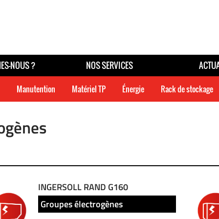
ES-NOUS ?
NOS SERVICES
ACTUA
Manutention
Matériel TP
Énergie
Rack de stockage
rogènes
INGERSOLL RAND G160
Groupes électrogènes