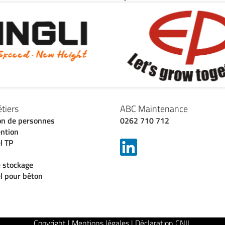
tiers
ABC Maintenance
on de personnes
0262 710 712
ntion
l TP
 stockage
l pour béton
Copyright | Mentions légales | Déclaration CNIL